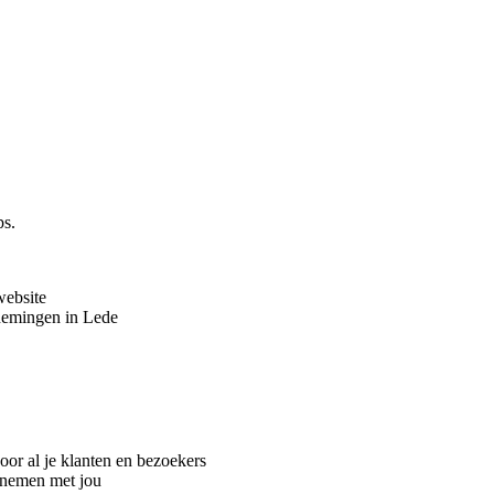
ps.
website
nemingen in Lede
oor al je klanten en bezoekers
pnemen met jou