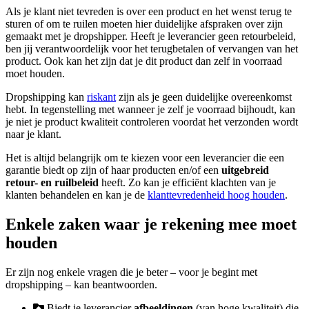
Als je klant niet tevreden is over een product en het wenst terug te
sturen of om te ruilen moeten hier duidelijke afspraken over zijn
gemaakt met je dropshipper. Heeft je leverancier geen retourbeleid,
ben jij verantwoordelijk voor het terugbetalen of vervangen van het
product. Ook kan het zijn dat je dit product dan zelf in voorraad
moet houden.
Dropshipping kan
riskant
zijn als je geen duidelijke overeenkomst
hebt. In tegenstelling met wanneer je zelf je voorraad bijhoudt, kan
je niet je product kwaliteit controleren voordat het verzonden wordt
naar je klant.
Het is altijd belangrijk om te kiezen voor een leverancier die een
garantie biedt op zijn of haar producten en/of een
uitgebreid
retour- en ruilbeleid
heeft. Zo kan je efficiënt klachten van je
klanten behandelen en kan je de
klanttevredenheid hoog houden
.
Enkele zaken waar je rekening mee moet
houden
Er zijn nog enkele vragen die je beter – voor je begint met
dropshipping – kan beantwoorden.
Biedt je leverancier
afbeeldingen
(van hoge kwaliteit) die