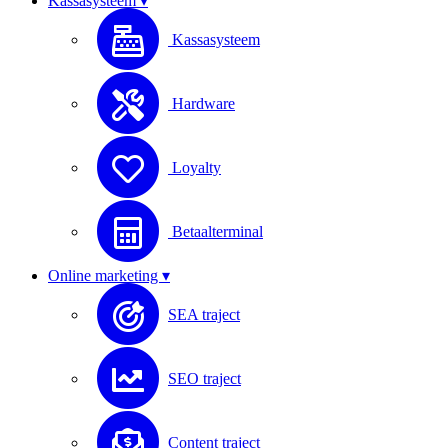
Kassasysteem ▾
Kassasysteem
Hardware
Loyalty
Betaalterminal
Online marketing ▾
SEA traject
SEO traject
Content traject