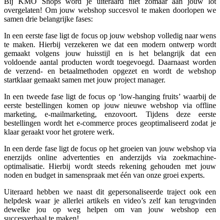
Bij KMO Shops word je uiteraard niet zomaar aan jouw lot
overgelaten! Om jouw webshop succesvol te maken doorlopen we
samen drie belangrijke fases:
In een eerste fase ligt de focus op jouw webshop volledig naar wens
te maken. Hierbij verzekeren we dat een modern ontwerp wordt
gemaakt volgens jouw huisstijl en is het belangrijk dat een
voldoende aantal producten wordt toegevoegd. Daarnaast worden
de verzend- en betaalmethoden opgezet en wordt de webshop
startklaar gemaakt samen met jouw project manager.
In een tweede fase ligt de focus op ‘low-hanging fruits’ waarbij de
eerste bestellingen komen op jouw nieuwe webshop via offline
marketing, e-mailmarketing, enzovoort. Tijdens deze eerste
bestellingen wordt het e-commerce proces geoptimaliseerd zodat je
klaar geraakt voor het grotere werk.
In een derde fase ligt de focus op het groeien van jouw webshop via
enerzijds online advertenties en anderzijds via zoekmachine-
optimalisatie. Hierbij wordt steeds rekening gehouden met jouw
noden en budget in samenspraak met één van onze groei experts.
Uiteraard hebben we naast dit gepersonaliseerde traject ook een
helpdesk waar je allerlei artikels en video’s zelf kan terugvinden
dewelke jou op weg helpen om van jouw webshop een
succesverhaal te maken!