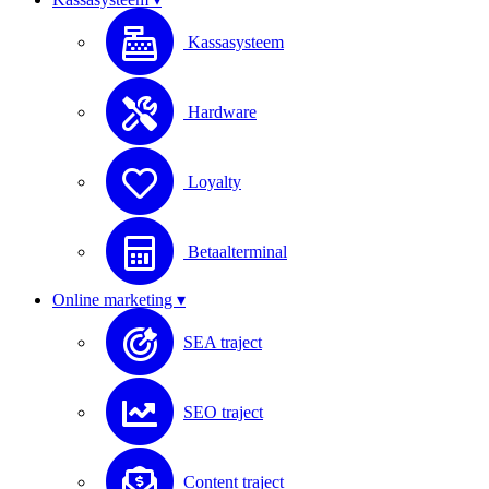
Kassasysteem
Hardware
Loyalty
Betaalterminal
Online marketing ▾
SEA traject
SEO traject
Content traject